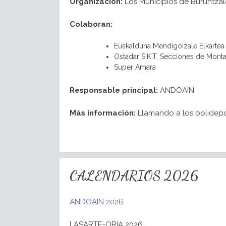
Organización:
Los Municipios de Buruntzalde
Colaboran:
Euskalduna Mendigoizale Elkartea
Ostadar S.K.T, Secciones de Monta
Super Amara
Responsable principal:
ANDOAIN
Más información:
Llamando a los polidepo
CALENDARIOS 2026
ANDOAIN 2026
LASARTE-ORIA 2026