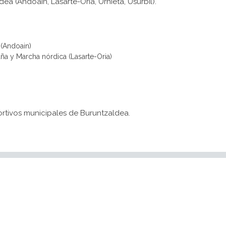
a (Andoain, Lasarte-Oria, Urnieta, Usurbil).
 (Andoain)
ña y Marcha nórdica (Lasarte-Oria)
rtivos municipales de Buruntzaldea.