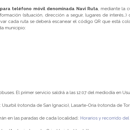
para teléfono móvil denominada Navi Ruta
, mediante la 
ormación (situación, dirección a seguir, lugares de interés…
ctivar cada ruta se deberá escanear el código QR que está co
da municipio:
buses. El primer servicio saldrá a las 12:07 del mediodía en Usu
s: Usurbil (rotonda de San Ignacio), Lasarte-Oria (rotonda de To
rán en las paradas de cada localidad.:
Horarios y recorrido de