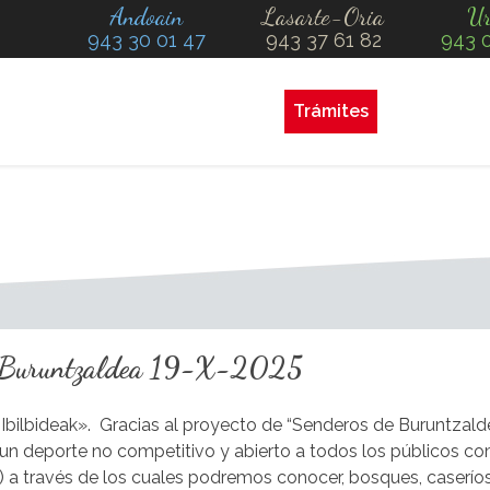
Andoain
Lasarte-Oria
Ur
943 30 01 47
943 37 61 82
943 
Trámites
e Buruntzaldea 19-X-2025
 Ibilbideak».
Gracias al proyecto de “Senderos de Buruntzald
un deporte no competitivo y abierto a todos los públicos co
ir) a través de los cuales podremos conocer, bosques, caseríos