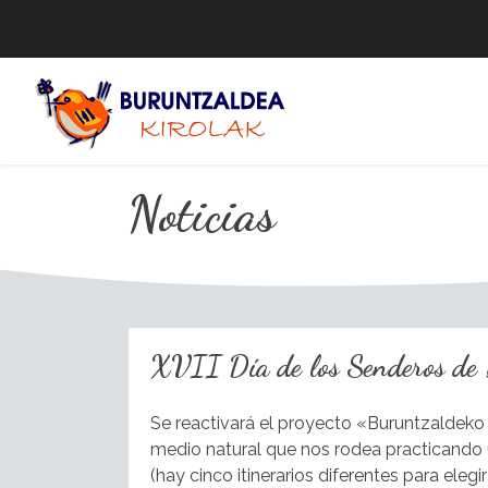
Skip
to
content
Noticias
XVII Día de los Senderos d
Se reactivará el proyecto «Buruntzaldeko
medio natural que nos rodea practicando 
(hay cinco itinerarios diferentes para eleg