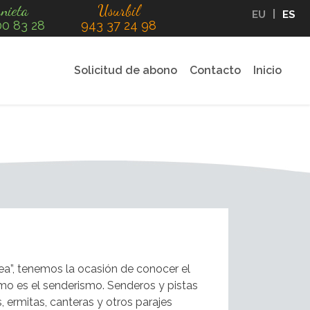
nieta
Usurbil
EU
ES
00 83 28
943 37 24 98
Solicitud de abono
Contacto
Inicio
ea”, tenemos la ocasión de conocer el
mo es el senderismo. Senderos y pistas
, ermitas, canteras y otros parajes