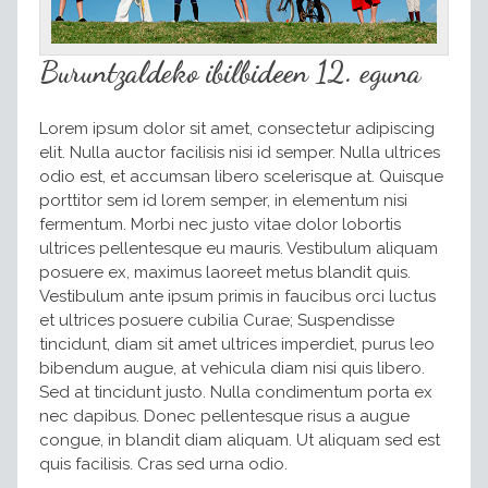
Buruntzaldeko ibilbideen 12. eguna
Lorem ipsum dolor sit amet, consectetur adipiscing
elit. Nulla auctor facilisis nisi id semper. Nulla ultrices
odio est, et accumsan libero scelerisque at. Quisque
porttitor sem id lorem semper, in elementum nisi
fermentum. Morbi nec justo vitae dolor lobortis
ultrices pellentesque eu mauris. Vestibulum aliquam
posuere ex, maximus laoreet metus blandit quis.
Vestibulum ante ipsum primis in faucibus orci luctus
et ultrices posuere cubilia Curae; Suspendisse
tincidunt, diam sit amet ultrices imperdiet, purus leo
bibendum augue, at vehicula diam nisi quis libero.
Sed at tincidunt justo. Nulla condimentum porta ex
nec dapibus. Donec pellentesque risus a augue
congue, in blandit diam aliquam. Ut aliquam sed est
quis facilisis. Cras sed urna odio.