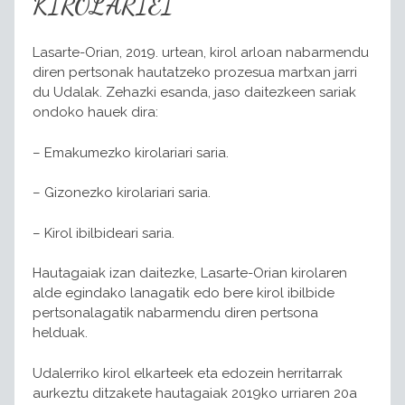
KIROLARIEI
Lasarte-Orian, 2019. urtean, kirol arloan nabarmendu
diren pertsonak hautatzeko prozesua martxan jarri
du Udalak. Zehazki esanda, jaso daitezkeen sariak
ondoko hauek dira:
– Emakumezko kirolariari saria.
– Gizonezko kirolariari saria.
– Kirol ibilbideari saria.
Hautagaiak izan daitezke, Lasarte-Orian kirolaren
alde egindako lanagatik edo bere kirol ibilbide
pertsonalagatik nabarmendu diren pertsona
helduak.
Udalerriko kirol elkarteek eta edozein herritarrak
aurkeztu ditzakete hautagaiak 2019ko urriaren 20a