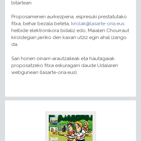
bitartean.
Proposamenen aurkezpena, espresuki prestatutako
fitxa, behar bezala beteta,
kirolak@lasarte-oria.eus
helbide elektronikora bidaliz edo, Maialen Chourraut
kiroldegian jarriko den kaxan utziz egin ahal izango
da.
Sari honen oinarri-arautzaileak eta hautagaiak
proposatzeko fitxa eskuragarri daude Udalaren
webgunean (lasarte-oria.eus).