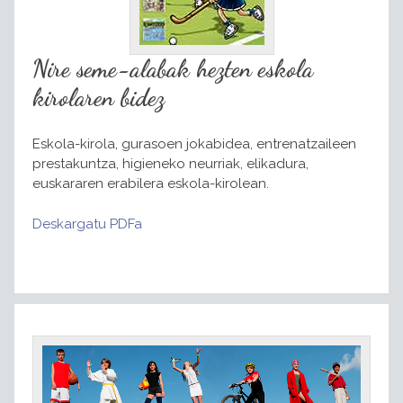
Nire seme-alabak hezten eskola
kirolaren bidez
Eskola-kirola, gurasoen jokabidea, entrenatzaileen
prestakuntza, higieneko neurriak, elikadura,
euskararen erabilera eskola-kirolean.
Deskargatu PDFa