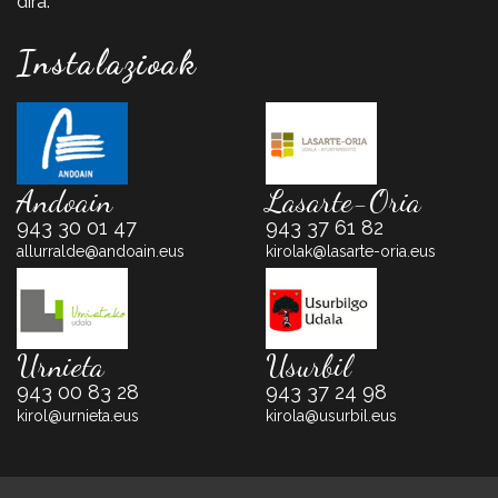
dira.
Instalazioak
Andoain
Lasarte-Oria
943 30 01 47
943 37 61 82
allurralde@andoain.eus
kirolak@lasarte-oria.eus
Urnieta
Usurbil
943 00 83 28
943 37 24 98
kirol@urnieta.eus
kirola@usurbil.eus