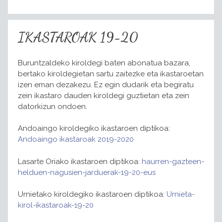
IKASTAROAK 19-20
Buruntzaldeko kiroldegi baten abonatua bazara,
bertako kiroldegietan sartu zaitezke eta ikastaroetan
izen eman dezakezu. Ez egin dudarik eta begiratu
zein ikastaro dauden kiroldegi guztietan eta zein
datorkizun ondoen.
Andoaingo kiroldegiko ikastaroen diptikoa:
Andoaingo ikastaroak 2019-2020
Lasarte Oriako ikastaroen diptikoa:
haurren-gazteen-
helduen-nagusien-jarduerak-19-20-eus
Urnietako kiroldegiko ikastaroen diptikoa:
Urnieta-
kirol-ikastaroak-19-20