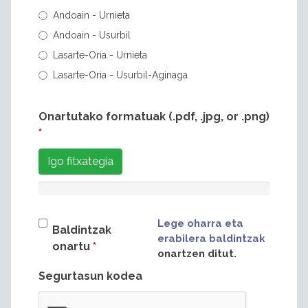
Andoain - Urnieta
Andoain - Usurbil
Lasarte-Oria - Urnieta
Lasarte-Oria - Usurbil-Aginaga
Onartutako formatuak (.pdf, .jpg, or .png)
*
Igo fitxategia
Lege oharra eta
Baldintzak
erabilera baldintzak
onartu
*
onartzen ditut.
Segurtasun kodea