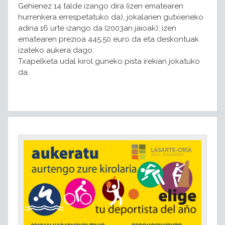
Gehienez 14 talde izango dira (izen ematearen
hurrenkera errespetatuko da), jokalarien gutxieneko
adina 16 urte izango da (2003an jaioak); izen
ematearen prezioa 445,50 euro da eta deskontuak
izateko aukera dago.
Txapelketa udal kirol guneko pista irekian jokatuko
da.