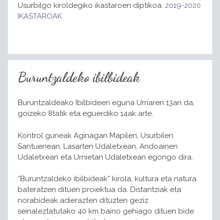
Usurbilgo kiroldegiko ikastaroen diptikoa:
2019-2020
IKASTAROAK
Buruntzaldeko ibilbideak
Buruntzaldeako Ibilbideen eguna Urriaren 13an da,
goizeko 8tatik eta eguerdiko 14ak arte.
Kontrol guneak Aginagan Mapilen, Usurbilen
Santuenean, Lasarten Udaletxean, Andoainen
Udaletxean eta Urnietan Udaletxean egongo dira.
“Buruntzaldeko ibilbideak” kirola, kultura eta natura
bateratzen dituen proiektua da. Distantziak eta
norabideak adierazten dituzten geziz
seinaleztatutako 40 km baino gehiago dituen bide