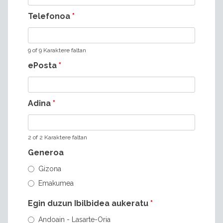
Telefonoa
*
9 of 9 Karaktere faltan
ePosta
*
Adina
*
2 of 2 Karaktere faltan
Generoa
Gizona
Emakumea
Egin duzun Ibilbidea aukeratu
*
Andoain - Lasarte-Oria