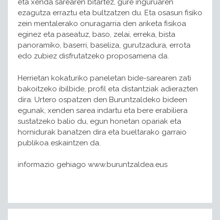
eta xenda sarearen bitartez, gure inguruaren
ezagutza erraztu eta bultzatzen du. Eta osasun fisiko
zein mentalerako onuragarria den ariketa fisikoa
eginez eta paseatuz, baso, zelai, erreka, bista
panoramiko, baserri, baseliza, gurutzadura, errota
edo zubiez disfrutatzeko proposamena da.
Herrietan kokaturiko paneletan bide-sarearen zati
bakoitzeko ibilbide, profil eta distantziak adierazten
dira. Urtero ospatzen den Buruntzaldeko bideen
egunak, xenden sarea indartu eta bere erabiliera
sustatzeko balio du, egun honetan opariak eta
hornidurak banatzen dira eta bueltarako garraio
publikoa eskaintzen da.
informazio gehiago www.buruntzaldea.eus