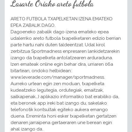
Lasarte Oriako areto futbola
ARETO FUTBOLA TXAPELKETAN IZENA EMATEKO
EPEA ZABALIK DAGO.
Dagoeneko zabalik dago izena emateko epea
udalerriko areto futbola txapelketaren edizio berrian
parte hartu nahi duten taldeentzat. Udal kirol
zerbitzua Sportmadness enpresaren lankidetzarekin
izango da txapelketa antolatzearen arduraduna.
Izen emateak online egin behar dira, urriaren 06a
bitartean, ondoko helbidean:
www.leverade.com/manager/sportmadness.
Aurreko urtean egin zen moduan, txapelketa
kudeatzeko (egutegia, ordutegiak, emaitzak,
sailkapenak…) aplikazio informatiko bat erabiliko da,
eta beronek app ireki bat izango du, sakelako
telefonotik kontsultak egiteko aukera emango
duena. Erreminta honi esker txapelketan gertatzen
denaren jarraipena gertaeraren une berean egin
ahal izango da.