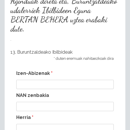
Aginduak direla eta, Buruntzaldeako
udalerriek Ibilbideen Eguna
BERTAN BEHERA
uztea erabaki
dute.
.
13. Buruntzaldeako Ibilbideak
* duten eremuak nahitaezkoak dira
Izen-Abizenak
*
NAN zenbakia
Herria
*