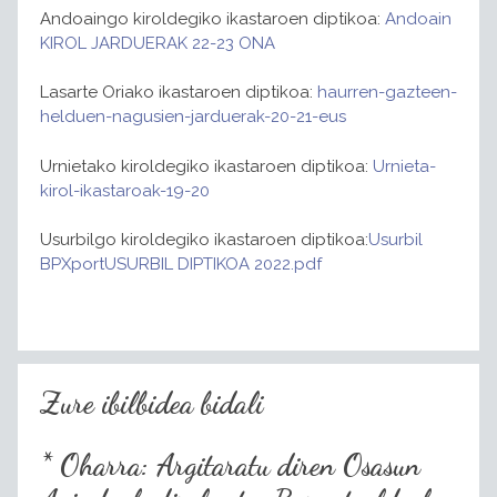
Andoaingo kiroldegiko ikastaroen diptikoa:
Andoain
KIROL JARDUERAK 22-23 ONA
Lasarte Oriako ikastaroen diptikoa:
haurren-gazteen-
helduen-nagusien-jarduerak-20-21-eus
Urnietako kiroldegiko ikastaroen diptikoa:
Urnieta-
kirol-ikastaroak-19-20
Usurbilgo kiroldegiko ikastaroen diptikoa:
Usurbil
BPXportUSURBIL DIPTIKOA 2022.pdf
Zure ibilbidea bidali
* Oharra: Argitaratu diren Osasun