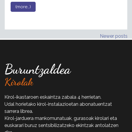
(more…)
Posts
Newer posts
navigation
Buruntzaldea
Kirolak
Kirol-ikastaroen eskaintza zabala 4 herrietan.
Udal horietako kirol-instalazioetan abonatuentzat
sarrera librea.
Kirol-jarduera mankomunatuak, gurasoak kirolari eta
euskarari buruz sentsibilizatzeko ekintzak antolatzen