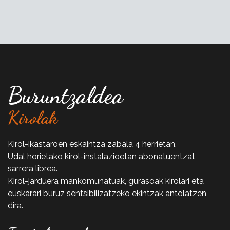
Buruntzaldea
Kirolak
Kirol-ikastaroen eskaintza zabala 4 herrietan.
Udal horietako kirol-instalazioetan abonatuentzat
sarrera librea.
Kirol-jarduera mankomunatuak, gurasoak kirolari eta
euskarari buruz sentsibilizatzeko ekintzak antolatzen
dira.