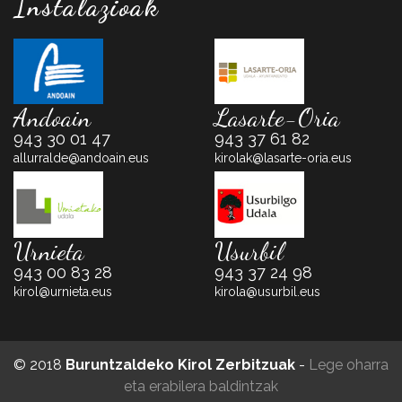
Instalazioak
Andoain
Lasarte-Oria
943 30 01 47
943 37 61 82
allurralde@andoain.eus
kirolak@lasarte-oria.eus
Urnieta
Usurbil
943 00 83 28
943 37 24 98
kirol@urnieta.eus
kirola@usurbil.eus
© 2018
Buruntzaldeko Kirol Zerbitzuak
-
Lege oharra
eta erabilera baldintzak