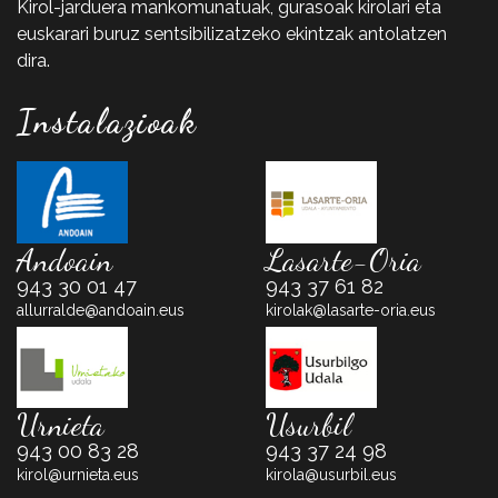
Kirol-jarduera mankomunatuak, gurasoak kirolari eta
euskarari buruz sentsibilizatzeko ekintzak antolatzen
dira.
Instalazioak
Andoain
Lasarte-Oria
943 30 01 47
943 37 61 82
allurralde@andoain.eus
kirolak@lasarte-oria.eus
Urnieta
Usurbil
943 00 83 28
943 37 24 98
kirol@urnieta.eus
kirola@usurbil.eus