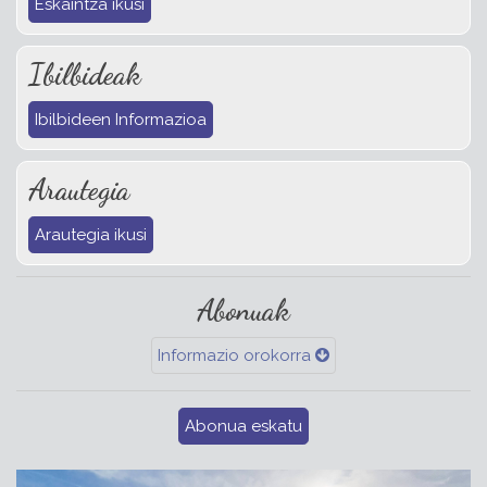
Eskaintza ikusi
Ibilbideak
Ibilbideen Informazioa
Arautegia
Arautegia ikusi
Abonuak
Informazio orokorra
Abonua eskatu