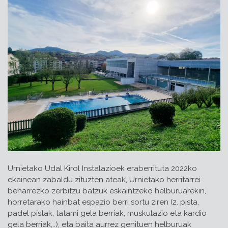
Urnietako Udal Kirol Instalazioek eraberrituta 2022ko
ekainean zabaldu zituzten ateak, Urnietako herritarrei
beharrezko zerbitzu batzuk eskaintzeko helburuarekin,
horretarako hainbat espazio berri sortu ziren (2. pista,
padel pistak, tatami gela berriak, muskulazio eta kardio
gela berriak,..), eta baita aurrez genituen helburuak