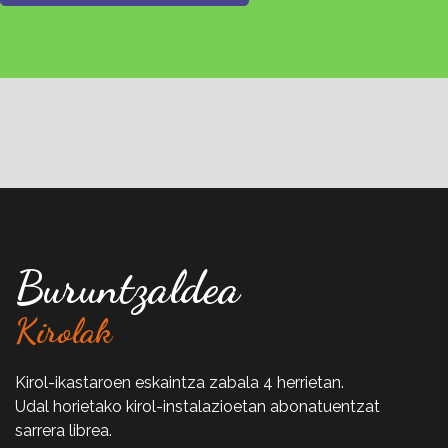
Buruntzaldea
Kirolak
Kirol-ikastaroen eskaintza zabala 4 herrietan.
Udal horietako kirol-instalazioetan abonatuentzat
sarrera librea.