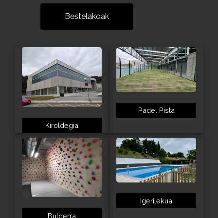
Bestelakoak
Padel Pista
Kiroldegia
Igerilekua
Bulderra