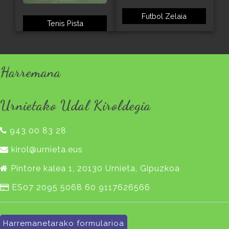
Futbol Zelaia
Tenis Pista
Harremana
Urnietako Udal Kiroldegia
943 00 83 28
kirol@urnieta.eus
Pintore kalea 1, 20130 Urnieta, Gipuzkoa
ES07 2095 5068 60 9117626566
Harremanetarako formularioa