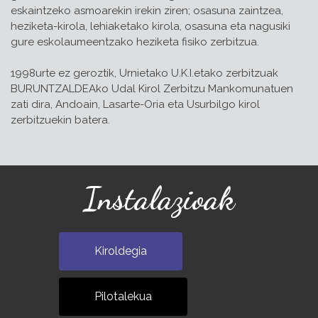
eskaintzeko asmoarekin irekin ziren; osasuna zaintzea,
heziketa-kirola, lehiaketako kirola, osasuna eta nagusiki
gure eskolaumeentzako heziketa fisiko zerbitzua.
1998urte ez geroztik, Urnietako U.K.I.etako zerbitzuak
BURUNTZALDEAko Udal Kirol Zerbitzu Mankomunatuen
zati dira, Andoain, Lasarte-Oria eta Usurbilgo kirol
zerbitzuekin batera.
Instalazioak
Kiroldegia
Pilotalekua