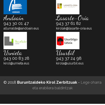
Andoain
Lasarte-Oria
943 30 01 47
943 37 61 82
allurralde@andoain.eus
kirolak@lasarte-oria.eus
Urnieta
Usurbil
943 00 83 28
943 37 24 98
kirol@urnieta.eus
kirola@usurbil.eus
© 2018
Buruntzaldeko Kirol Zerbitzuak
-
Lege oharra
eta erabilera baldintzak