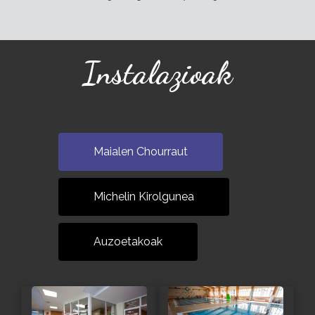
Instalazioak
Maialen Chourraut
Michelin Kirolgunea
Auzoetakoak