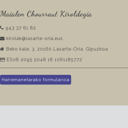
Maialen Chourraut Kiroldegia
943 37 61 82
kirolak@lasarte-oria.eus
Beko kale, 3, 20160 Lasarte-Oria, Gipuzkoa
ES08 2095 5048 18 1061185772
Harremanetarako formularioa