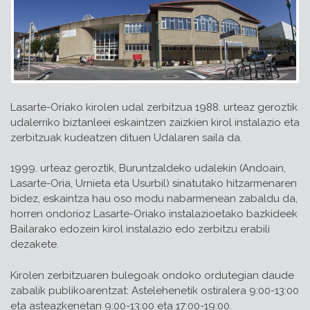
Lasarte-Oriako kirolen udal zerbitzua 1988. urteaz geroztik
udalerriko biztanleei eskaintzen zaizkien kirol instalazio eta
zerbitzuak kudeatzen dituen Udalaren saila da.
1999. urteaz geroztik, Buruntzaldeko udalekin (Andoain,
Lasarte-Oria, Urnieta eta Usurbil) sinatutako hitzarmenaren
bidez, eskaintza hau oso modu nabarmenean zabaldu da,
horren ondorioz Lasarte-Oriako instalazioetako bazkideek
Bailarako edozein kirol instalazio edo zerbitzu erabili
dezakete.
Kirolen zerbitzuaren bulegoak ondoko ordutegian daude
zabalik publikoarentzat: Astelehenetik ostiralera 9:00-13:00
eta asteazkenetan 9:00-13:00 eta 17:00-19:00.