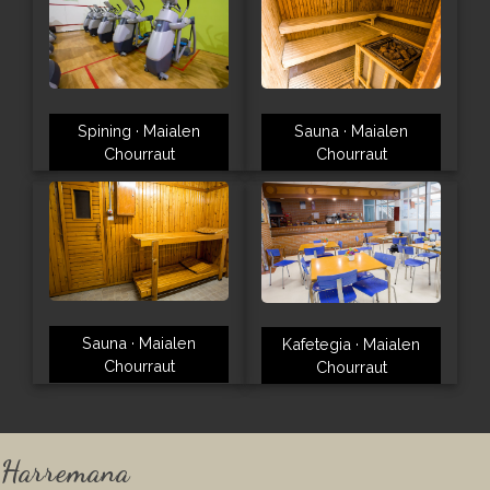
Sauna · Maialen
Spining · Maialen
Chourraut
Chourraut
Sauna · Maialen
Kafetegia · Maialen
Chourraut
Chourraut
Harremana