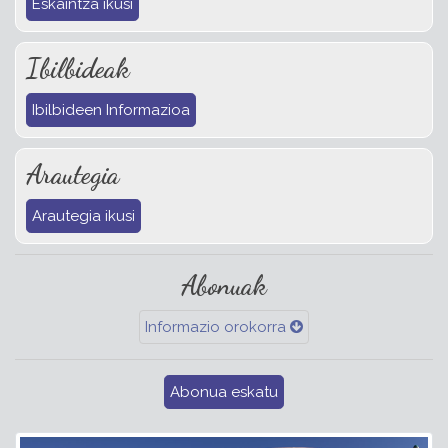
Eskaintza ikusi
Ibilbideak
Ibilbideen Informazioa
Arautegia
Arautegia ikusi
Abonuak
Informazio orokorra
Abonua eskatu