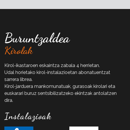
Buruntzaldea
Kirolak
Kirol-ikastaroen eskaintza zabala 4 herrietan.
Udal horietako kirol-instalazioetan abonatuentzat
sarrera librea.
Kirol-jarduera mankomunatuak, gurasoak kirolari eta
euskarari buruz sentsibilizatzeko ekintzak antolatzen
dira.
Instalazioak