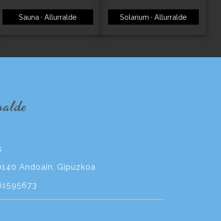
Sauna · Allurralde
Solarium · Allurralde
ralde
s
20140 Andoain, Gipuzkoa
61595673