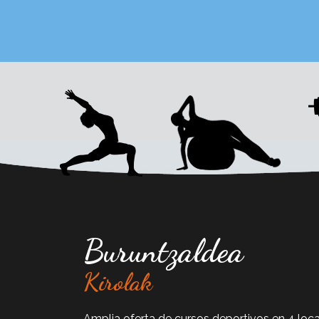
Buruntzaldea
Kirolak
Amplia oferta de cursos deportivos en 4 loca