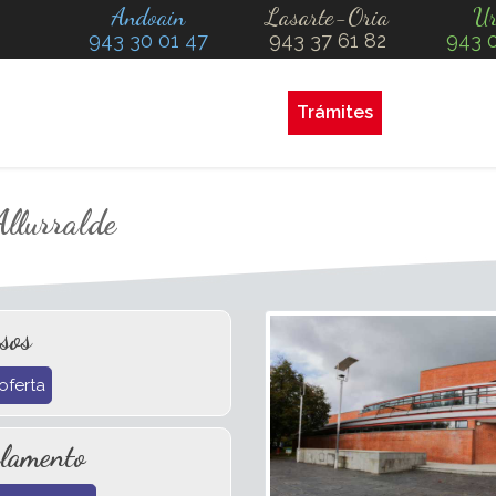
Andoain
Lasarte-Oria
Ur
943 30 01 47
943 37 61 82
943 
Trámites
Allurralde
sos
oferta
lamento