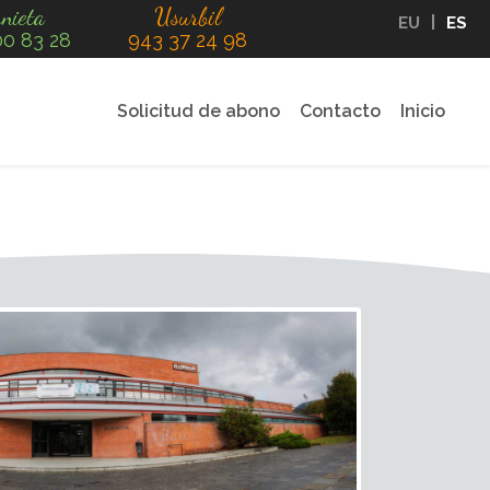
nieta
Usurbil
EU
ES
00 83 28
943 37 24 98
Solicitud de abono
Contacto
Inicio