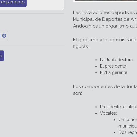
 reglamento
Las instalaciones deportivas
Municipal de Deportes de An
Andoain es un organismo aut
l
El gobierno y la administraci
figuras:
o
La Junta Rectora
El presidente
El/La gerente
Los componentes de la Junta
son:
Presidente: el alc
Vocales:
Un concej
municipal
Dos repr