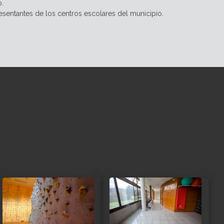
o.
esentantes de los centros escolares del municipio.