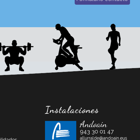
Instalaciones
Andoain
943 30 01 47
allurralde@andoain.eus
lidades.