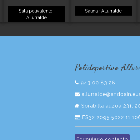
Sala polivalente ·
Sauna · Allurralde
Allurralde
Polideportivo Allur
943 00 83 28
allurralde@andoain.eu
Sorabilla auzoa 231, 
ES32 2095 5022 11 10
Formulario contacto