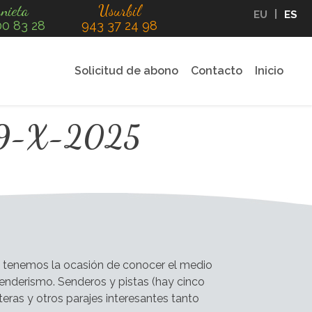
nieta
Usurbil
EU
ES
00 83 28
943 37 24 98
Solicitud de abono
Contacto
Inicio
a 19-X-2025
, tenemos la ocasión de conocer el medio
enderismo. Senderos y pistas (hay cinco
teras y otros parajes interesantes tanto