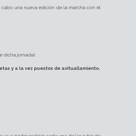
 a cabo una nueva edición de la marcha con el
e dicha jornada).
tas y a la vez puestos de avituallamiento.
se va a poder realizar cada una de las rutas de