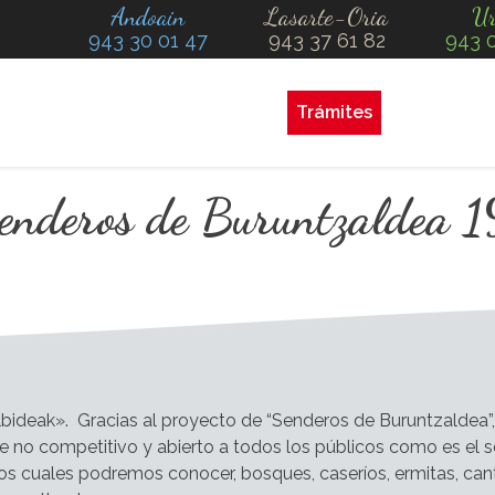
Andoain
Lasarte-Oria
Ur
943 30 01 47
943 37 61 82
943 
Trámites
Senderos de Buruntzalde
ilbideak».
Gracias al proyecto de “Senderos de Buruntzaldea”
e no competitivo y abierto a todos los públicos como es el s
de los cuales podremos conocer, bosques, caseríos, ermitas, can