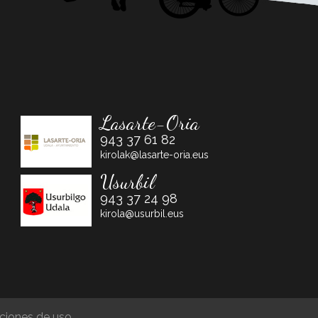
Lasarte-Oria
943 37 61 82
kirolak@lasarte-oria.eus
Usurbil
943 37 24 98
kirola@usurbil.eus
iciones de uso