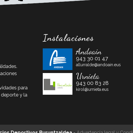
Instalaciones
Andoain
943 30 01 47
allurralde@andoain.eus
lidades.
laciones
Urnieta
943 00 83 28
vidades para
kirol@urnieta.eus
 deporte y la
icios Deportivos Buruntzaldea
-
Advertencia legal y Cond