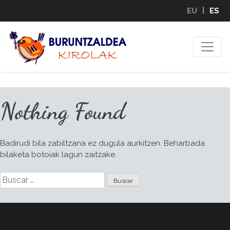
Skip
EU
ES
to
content
Nothing Found
Badirudi bila zabiltzana ez dugula aurkitzen. Beharbada
bilaketa botoiak lagun zaitzake.
Buscar: